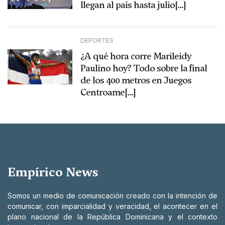
llegan al país hasta julio[...]
DEPORTES
¿A qué hora corre Marileidy
Paulino hoy? Todo sobre la final
de los 400 metros en Juegos
Centroame[...]
Empírico News
Somos un medio de comunicación creado con la intención de
comunicar, con imparcialidad y veracidad, el acontecer en el
plano nacional de la República Dominicana y el contexto