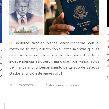
I
b
El Gobierno también planea emitir monedas con el
J
rostro de Trump y billetes con su firma, mientras que las
er
E
celebraciones de comienzos de julio por el Día de la
as
u
Independencia estuvieron marcadas por varios actos
de
d
del mandatario. El Departamento de Estado de Estados
no
Unidos anunció este jueves q[...]
mó
31/07/2026
Autor:
Empirico News